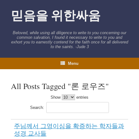
Skip
to
믿음을 위한싸움
content
Beloved, while using all diligence to write to you concerning our
common salvation, I found it necessary to write to you and
exhort you to earnestly contend for the faith once for all delivered
to the saints. -Jude 3
Menu
All Posts Tagged "론 로우즈"
Show
entries
Search:
주님께서 그영이심을 확증하는 학자들과
성경 교사들