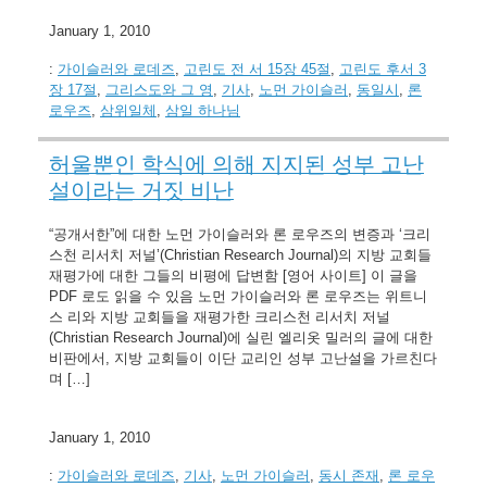
January 1, 2010
:
가이슬러와 로데즈
,
고린도 전 서 15장 45절
,
고린도 후서 3
장 17절
,
그리스도와 그 영
,
기사
,
노먼 가이슬러
,
동일시
,
론
로우즈
,
삼위일체
,
삼일 하나님
허울뿐인 학식에 의해 지지된 성부 고난
설이라는 거짓 비난
“공개서한”에 대한 노먼 가이슬러와 론 로우즈의 변증과 ‘크리
스천 리서치 저널’(Christian Research Journal)의 지방 교회들
재평가에 대한 그들의 비평에 답변함 [영어 사이트] 이 글을
PDF 로도 읽을 수 있음 노먼 가이슬러와 론 로우즈는 위트니
스 리와 지방 교회들을 재평가한 크리스천 리서치 저널
(Christian Research Journal)에 실린 엘리옷 밀러의 글에 대한
비판에서, 지방 교회들이 이단 교리인 성부 고난설을 가르친다
며 […]
January 1, 2010
:
가이슬러와 로데즈
,
기사
,
노먼 가이슬러
,
동시 존재
,
론 로우