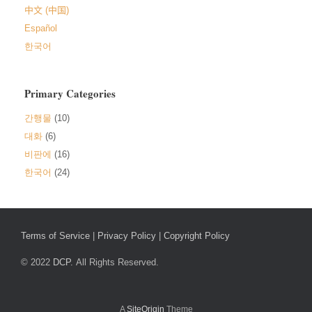
中文 (中国)
Español
한국어
Primary Categories
간행물
(10)
대화
(6)
비판에
(16)
한국어
(24)
Terms of Service
|
Privacy Policy
|
Copyright Policy
© 2022
DCP.
All Rights Reserved.
A
SiteOrigin
Theme