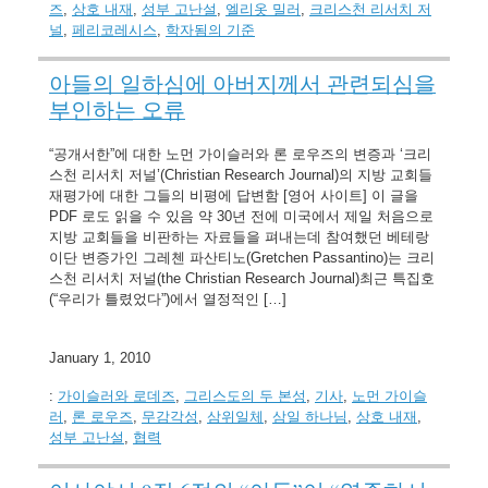
즈
,
상호 내재
,
성부 고난설
,
엘리옷 밀러
,
크리스천 리서치 저
널
,
페리코레시스
,
학자됨의 기준
아들의 일하심에 아버지께서 관련되심을
부인하는 오류
“공개서한”에 대한 노먼 가이슬러와 론 로우즈의 변증과 ‘크리
스천 리서치 저널’(Christian Research Journal)의 지방 교회들
재평가에 대한 그들의 비평에 답변함 [영어 사이트] 이 글을
PDF 로도 읽을 수 있음 약 30년 전에 미국에서 제일 처음으로
지방 교회들을 비판하는 자료들을 펴내는데 참여했던 베테랑
이단 변증가인 그레첸 파산티노(Gretchen Passantino)는 크리
스천 리서치 저널(the Christian Research Journal)최근 특집호
(“우리가 틀렸었다”)에서 열정적인 […]
January 1, 2010
:
가이슬러와 로데즈
,
그리스도의 두 본성
,
기사
,
노먼 가이슬
러
,
론 로우즈
,
무감각성
,
삼위일체
,
삼일 하나님
,
상호 내재
,
성부 고난설
,
협력