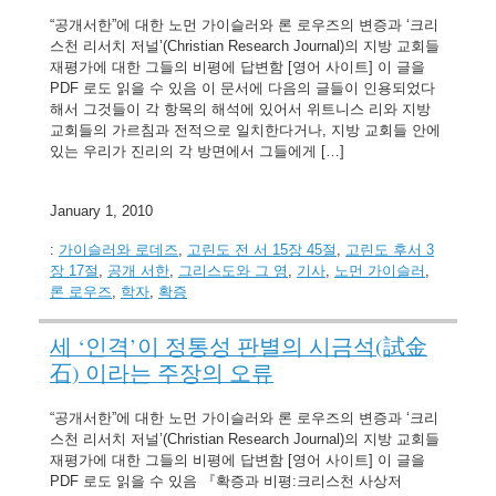
“공개서한”에 대한 노먼 가이슬러와 론 로우즈의 변증과 ‘크리
스천 리서치 저널’(Christian Research Journal)의 지방 교회들
재평가에 대한 그들의 비평에 답변함 [영어 사이트] 이 글을
PDF 로도 읽을 수 있음 이 문서에 다음의 글들이 인용되었다
해서 그것들이 각 항목의 해석에 있어서 위트니스 리와 지방
교회들의 가르침과 전적으로 일치한다거나, 지방 교회들 안에
있는 우리가 진리의 각 방면에서 그들에게 […]
January 1, 2010
:
가이슬러와 로데즈
,
고린도 전 서 15장 45절
,
고린도 후서 3
장 17절
,
공개 서한
,
그리스도와 그 영
,
기사
,
노먼 가이슬러
,
론 로우즈
,
학자
,
확증
세 ‘인격’이 정통성 판별의 시금석(試金
石) 이라는 주장의 오류
“공개서한”에 대한 노먼 가이슬러와 론 로우즈의 변증과 ‘크리
스천 리서치 저널’(Christian Research Journal)의 지방 교회들
재평가에 대한 그들의 비평에 답변함 [영어 사이트] 이 글을
PDF 로도 읽을 수 있음 『확증과 비평:크리스천 사상저