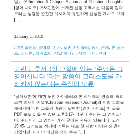
널』 (Affirmation & Critique: A Journal of Christian Thought)
[영어 사이트] (A&C) 안에 소개된 신앙 고백서는 다음과 같다:
우리는 성경을 완전한 계시이자 유일하게 신성한 계시로 보며,
[…]
January 1, 2010
:
가이슬러와 로데즈
,
기사
,
노먼 가이슬러
,
동시 존재
,
론 로우
즈
,
삼신론
,
삼위일체
,
삼일 하나님
,
상호 내재
,
인격
고린도 후서 3장 17절에 있는 “주님은 그
영이십니다”라는 말씀이 그리스도를 가
리키지 않는다는 주장의 오류
“공개서한”에 대한 노먼 가이슬러와 론 로우즈의 변증과 ‘크리
스천 리서치 저널’(Christian Research Journal)의 지방 교회들
재평가에 대한 그들의 비평에 답변함 [영어 사이트] 이 글을
PDF 로도 읽을 수 있음 고후3:17- 더구나 주님은 그 영이십니
다. 주님이신 그 영께서 계신 곳에는 자유가 있습니다. 고전
15:45- 그러므로 성경에 기록된 대로 첫 사람 아담은 산 혼이
되었지만, 마지막 아담은 생명 주는 […]