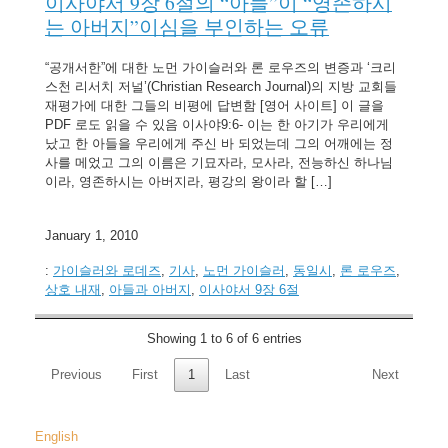
이사야서 9장 6절의 “아들”이 “영존하시
는 아버지”이심을 부인하는 오류
“공개서한”에 대한 노먼 가이슬러와 론 로우즈의 변증과 ‘크리
스천 리서치 저널’(Christian Research Journal)의 지방 교회들
재평가에 대한 그들의 비평에 답변함 [영어 사이트] 이 글을
PDF 로도 읽을 수 있음 이사야9:6- 이는 한 아기가 우리에게
났고 한 아들을 우리에게 주신 바 되었는데 그의 어깨에는 정
사를 메었고 그의 이름은 기묘자라, 모사라, 전능하신 하나님
이라, 영존하시는 아버지라, 평강의 왕이라 할 […]
January 1, 2010
:
가이슬러와 로데즈
,
기사
,
노먼 가이슬러
,
동일시
,
론 로우즈
,
상호 내재
,
아들과 아버지
,
이사야서 9장 6절
Showing 1 to 6 of 6 entries
Previous
First
1
Last
Next
English