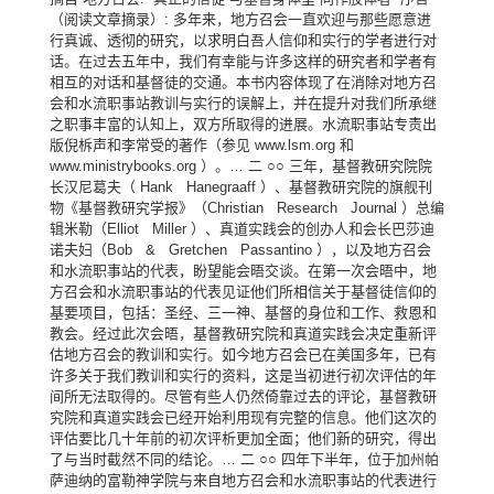
（阅读文章摘录）: 多年来，地方召会一直欢迎与那些愿意进
行真诚、透彻的研究，以求明白吾人信仰和实行的学者进行对
话。在过去五年中，我们有幸能与许多这样的研究者和学者有
相互的对话和基督徒的交通。本书内容体现了在消除对地方召
会和水流职事站教训与实行的误解上，并在提升对我们所承继
之职事丰富的认知上，双方所取得的进展。水流职事站专责出
版倪柝声和李常受的著作（参见 www.lsm.org 和
www.ministrybooks.org ）。… 二 ○○ 三年，基督教研究院院
长汉尼葛夫（ Hank Hanegraaff ）、基督教研究院的旗舰刊
物《基督教研究学报》（Christian Research Journal ）总编
辑米勒（Elliot Miller ）、真道实践会的创办人和会长巴莎迪
诺夫妇（Bob & Gretchen Passantino ），以及地方召会
和水流职事站的代表，盼望能会晤交谈。在第一次会晤中，地
方召会和水流职事站的代表见证他们所相信关于基督徒信仰的
基要项目，包括：圣经、三一神、基督的身位和工作、救恩和
教会。经过此次会晤，基督教研究院和真道实践会决定重新评
估地方召会的教训和实行。如今地方召会已在美国多年，已有
许多关于我们教训和实行的资料，这是当初进行初次评估的年
间所无法取得的。尽管有些人仍然倚靠过去的评论，基督教研
究院和真道实践会已经开始利用现有完整的信息。他们这次的
评估要比几十年前的初次评析更加全面；他们新的研究，得出
了与当时截然不同的结论。… 二 ○○ 四年下半年，位于加州帕
萨迪纳的富勒神学院与来自地方召会和水流职事站的代表进行