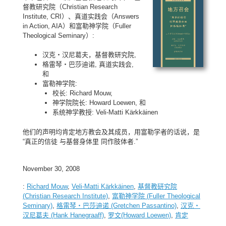
督教研究院（Christian Research
Institute, CRI）、真道实践会（Answers
in Action, AIA）和富勒神学院（Fuller
Theological Seminary）:
汉克・汉尼葛夫，基督教研究院,
格雷琴・巴莎迪诺, 真道实践会,
和
富勒神学院:
校长: Richard Mouw,
神学院院长: Howard Loewen, 和
系统神学教授: Veli-Matti Kärkkäinen
他们的声明均肯定地方教会及其成员，用富勒学者的话说，是
“真正的信徒 与基督身体里 同作肢体者.”
November 30, 2008
:
Richard Mouw
,
Veli-Matti Kärkkäinen
,
基督教研究院
(Christian Research Institute)
,
富勒神学院 (Fuller Theological
Seminary)
,
格雷琴・巴莎迪诺 (Gretchen Passantino)
,
汉克・
汉尼葛夫 (Hank Hanegraaff)
,
罗文(Howard Loewen)
,
肯定