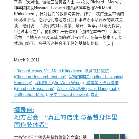
了另一次对话。该校三位著名人士 — 校长 Richard Mouw 、
神学院院长Howard Loewen 和系统神学教授Veli-Matti
Kärkkäinen ，针对我们的教训与实行，作了一次广泛且审慎的
检视和评估。论到他们与地方召会和水流职事站代表的数次会
谈，他们说： “ 我们的对话诚恳、敞开、坦率，且毫无保留。
” 经过审阅之后，他们发出一份声明（也附在本书中），其结
论为： “ 地方召会及其成员的教训与实行，在每一基本面，均
体现出纯正、合乎历史并合于圣经的基督徒信仰。 ” […]
March 9, 2011
:
Richard Mouw
,
Veli-Matti Kärkkäinen
,
基督教研究院
(Christian Research Institute)
,
富勒神学院 (Fuller Theological
Seminary)
,
我们错了 (We Were Wrong)
,
格雷琴・巴莎迪诺
(Gretchen Passantino)
,
汉克・汉尼葛夫 (Hank Hanegraaff)
,
米勒 (Elliott Miller)
,
罗文(Howard Loewen)
,
肯定
摘录自:
地方召会—“真正的信徒 与基督身体里
同作肢体者”
本书包含三个领头基督教组织的文章：基