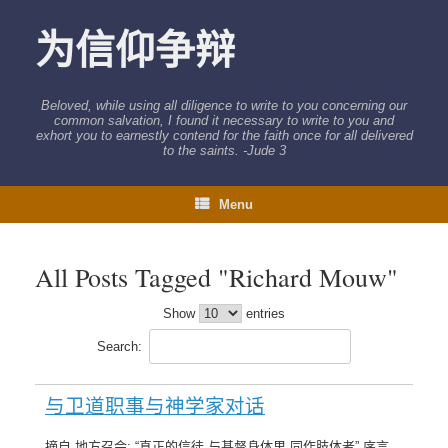
Skip
to
为信仰争辩
content
Beloved, while using all diligence to write to you concerning our
common salvation, I found it necessary to write to you and
exhort you to earnestly contend for the faith once for all delivered
to the saints. -Jude 3
Menu
All Posts Tagged "Richard Mouw"
Show
entries
Search:
与卫道职事与神学家对话
摘自 地方召会: “真正的信徒 与基督身体里 同作肢体者” 序言