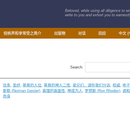
Beloved, while using all diligence to w
write to you and exhort you to earnestly
倪柝声和李常受之简介
出版物
对话
回应
中文 (
Search:
信条
,
圣经
,
基督的人位
,
基督的神人二性
,
弟兄们，请听我们分诉
,
权威
,
电
斯勒 (Norman Geisler)
,
真理的兩面性
,
神成为人
,
罗德斯 (Ron Rhodes)
,
调
肉身