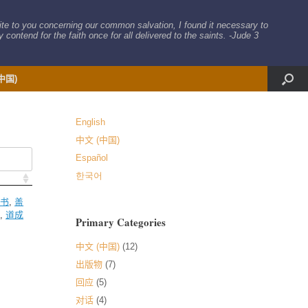
rite to you concerning our common salvation, I found it necessary to
 contend for the faith once for all delivered to the saints. -Jude 3
中国)
English
中文 (中国)
Español
한국어
子书
,
盖
和
,
道成
Primary Categories
中文 (中国)
(12)
出版物
(7)
回应
(5)
对话
(4)