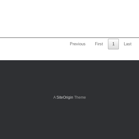
Previous
First
1
Last
A
SiteOrigin
Theme