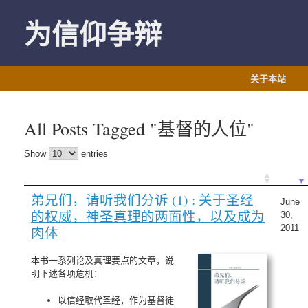
Skip
to
为信仰争辩
content
关于本站
All Posts Tagged "基督的人位"
Show
entries
弟兄们，请听我们分诉 (1) : 关于圣经
June
的权威，神圣真理的两面性，以及成为
30,
2011
肉体
本书一系列论及真理要点的文章，说
明下述各项危机：
以信经取代圣经，作为基督徒