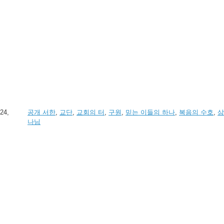
24,
공개 서한
,
교단
,
교회의 터
,
구원
,
믿는 이들의 하나
,
복음의 수호
,
삼
나님