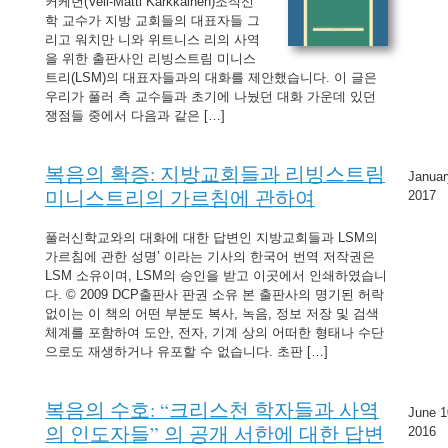
커케년(Veli-Matti Karkkainen)조직신
학 교수가 지방 교회들의 대표자들 그
리고 워치만 니와 위트니스 리의 사역
을 위한 출판사인 리빙스트림 미니스
트리(LSM)의 대표자들과의 대화를 제안했습니다. 이 글은
우리가 풀러 측 교수들과 초기에 나눴던 대화 가운데 있던
쟁점들 중에서 다음과 같은 […]
복음의 확증: 지방교회들과 리빙스트림
Januar
미니스트리의 가르침에 관하여
2017
풀러신학교와의 대화에 대한 답변인 지방교회들과 LSM의
가르침에 관한 성명’ 이라는 기사의 한국어 번역 저작권은
LSM 소유이며, LSM의 승인을 받고 이곳에서 인쇄하였습니
다. © 2009 DCP출판사 판권 소유 본 출판사의 명기된 허락
없이는 이 책의 어떤 부분도 복사, 녹음, 정보 저장 및 검색
체계를 포함하여 도안, 전자, 기계 상의 어떠한 형태나 수단
으로도 재생하거나 유포할 수 없습니다. 초판 […]
복음의 수호: “크리스천 학자들과 사역
June 1
의 인도자들” 의 공개 서한에 대한 답변
2016