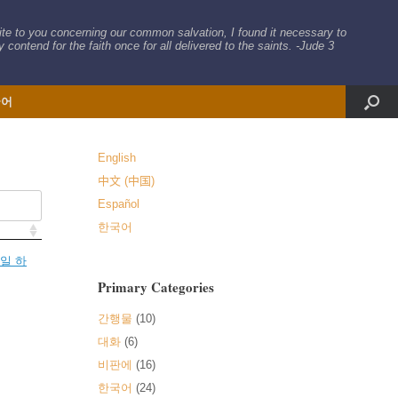
rite to you concerning our common salvation, I found it necessary to
 contend for the faith once for all delivered to the saints. -Jude 3
국어
English
中文 (中国)
Español
한국어
일 하
Primary Categories
간행물
(10)
대화
(6)
비판에
(16)
한국어
(24)