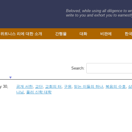
Beloved, while using all diligence to w
write to you and exhort you to earnestly
 위트니스 리에 대한 소개
간행물
대화
비판에
한
Search:
y 30,
공개 서한
,
교단
,
교회의 터
,
구원
,
믿는 이들의 하나
,
복음의 수호
,
삼
나님
,
풀러 신학 대학