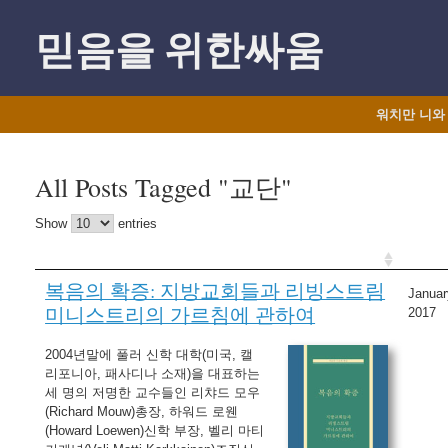
Skip
to
믿음을 위한싸움
content
워치만 니와
All Posts Tagged "교단"
Show
entries
복음의 확증: 지방교회들과 리빙스트림
Januar
미니스트리의 가르침에 관하여
2017
2004년말에 풀러 신학 대학(미국, 캘
리포니아, 패사디나 소재)을 대표하는
세 명의 저명한 교수들인 리챠드 모우
(Richard Mouw)총장, 하워드 로웬
(Howard Loewen)신학 부장, 벨리 마티