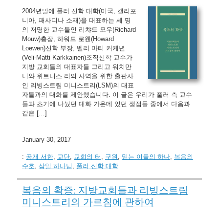
2004년말에 풀러 신학 대학(미국, 캘리포
니아, 패사디나 소재)을 대표하는 세 명
의 저명한 교수들인 리챠드 모우(Richard
Mouw)총장, 하워드 로웬(Howard
Loewen)신학 부장, 벨리 마티 커케년
(Veli-Matti Karkkainen)조직신학 교수가
지방 교회들의 대표자들 그리고 워치만
니와 위트니스 리의 사역을 위한 출판사
인 리빙스트림 미니스트리(LSM)의 대표
자들과의 대화를 제안했습니다. 이 글은 우리가 풀러 측 교수
들과 초기에 나눴던 대화 가운데 있던 쟁점들 중에서 다음과
같은 […]
January 30, 2017
:
공개 서한
,
교단
,
교회의 터
,
구원
,
믿는 이들의 하나
,
복음의
수호
,
삼일 하나님
,
풀러 신학 대학
복음의 확증: 지방교회들과 리빙스트림
미니스트리의 가르침에 관하여