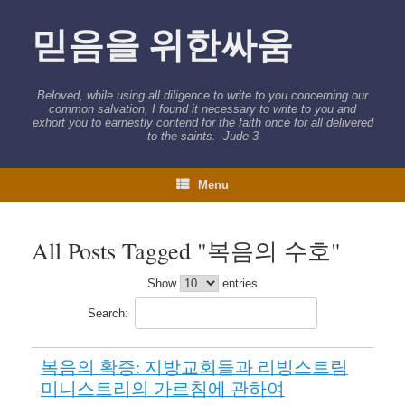
Skip
to
믿음을 위한싸움
content
Beloved, while using all diligence to write to you concerning our
common salvation, I found it necessary to write to you and
exhort you to earnestly contend for the faith once for all delivered
to the saints. -Jude 3
Menu
All Posts Tagged "복음의 수호"
Show
entries
Search:
복음의 확증: 지방교회들과 리빙스트림
미니스트리의 가르침에 관하여