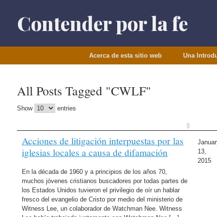
Saltar
al
Contender por la fe
contenido
Acerca de esta sitio web
Una Introd
All Posts Tagged "CWLF"
Show
entries
Acciones de litigación interpuestas por las
Januar
iglesias locales a causa de difamación
13,
2015
En la década de 1960 y a principios de los años 70,
muchos jóvenes cristianos buscadores por todas partes de
los Estados Unidos tuvieron el privilegio de oír un hablar
fresco del evangelio de Cristo por medio del ministerio de
Witness Lee, un colaborador de Watchman Nee. Witness