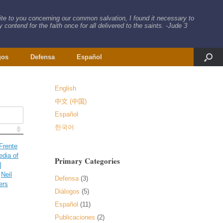
rite to you concerning our common salvation, I found it necessary to
 contend for the faith once for all delivered to the saints. -Jude 3
gos
Defensa
Español
English
中文 (中国)
Español
한국어
[Frente
dia of
Primary Categories
]
,
Neil
Defensa
(3)
ers
Diálogos
(5)
Español
(11)
Publicaciones
(2)