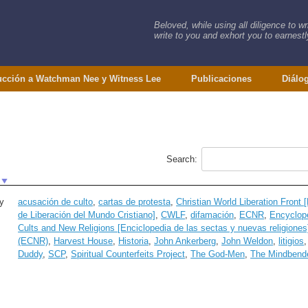
Beloved, while using all diligence to w
write to you and exhort you to earnestly
ucción a Watchman Nee y Witness Lee
Publicaciones
Diálo
Search:
y
acusación de culto
,
cartas de protesta
,
Christian World Liberation Front 
de Liberación del Mundo Cristiano]
,
CWLF
,
difamación
,
ECNR
,
Encyclope
Cults and New Religions [Enciclopedia de las sectas y nuevas religiones
(ECNR)
,
Harvest House
,
Historia
,
John Ankerberg
,
John Weldon
,
litigios
Duddy
,
SCP
,
Spiritual Counterfeits Project
,
The God-Men
,
The Mindbend