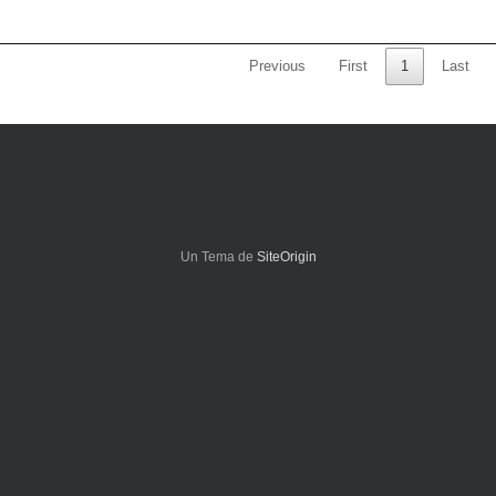
Previous
First
1
Last
Un Tema de
SiteOrigin