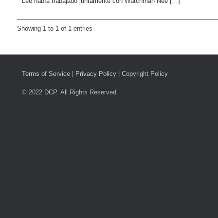
Lee había trabajado juntamente con Watchman Nee […]
Showing 1 to 1 of 1 entries
Terms of Service
|
Privacy Policy
|
Copyright Policy
© 2022
DCP.
All Rights Reserved.