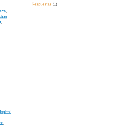
Respuestas
(1)
erta
,
stian
r
,
l
logical
ee
,