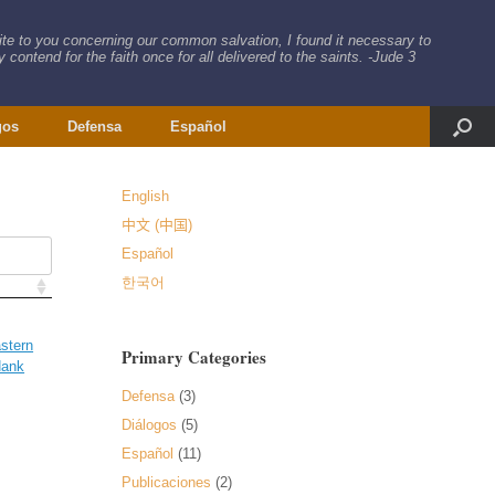
rite to you concerning our common salvation, I found it necessary to
 contend for the faith once for all delivered to the saints. -Jude 3
gos
Defensa
Español
English
中文 (中国)
Español
한국어
stern
Primary Categories
ank
Defensa
(3)
Diálogos
(5)
Español
(11)
Publicaciones
(2)