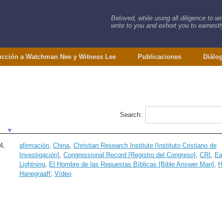
Beloved, while using all diligence to w
write to you and exhort you to earnestly
ucción a Watchman Nee y Witness Lee
Publicaciones
Diálo
Search:
4,
afirmación
,
China
,
Christian Research Institute [Instituto Cristiano de
Investigación]
,
Congressional Record [Registro del Congreso]
,
CRI
,
Ea
Lightning
,
El Hombre de las Repuestas Bíblicas [Bible Answer Man]
,
H
Hanegraaff
,
Vídeo