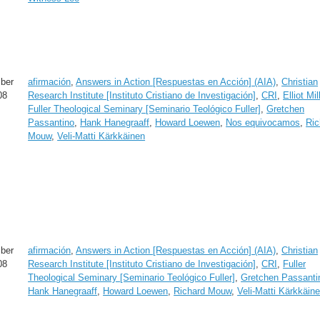
ber
afirmación
,
Answers in Action [Respuestas en Acción] (AIA)
,
Christian
08
Research Institute [Instituto Cristiano de Investigación]
,
CRI
,
Elliot Mil
Fuller Theological Seminary [Seminario Teológico Fuller]
,
Gretchen
Passantino
,
Hank Hanegraaff
,
Howard Loewen
,
Nos equivocamos
,
Ric
Mouw
,
Veli-Matti Kärkkäinen
ber
afirmación
,
Answers in Action [Respuestas en Acción] (AIA)
,
Christian
08
Research Institute [Instituto Cristiano de Investigación]
,
CRI
,
Fuller
Theological Seminary [Seminario Teológico Fuller]
,
Gretchen Passanti
Hank Hanegraaff
,
Howard Loewen
,
Richard Mouw
,
Veli-Matti Kärkkäin