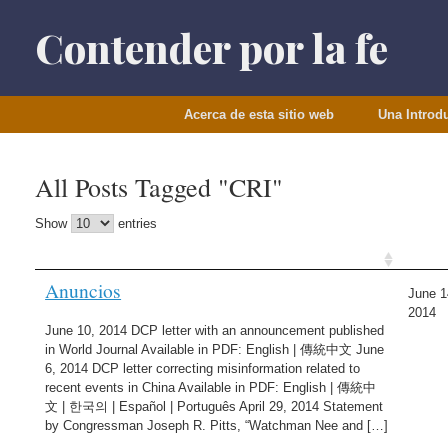
Saltar
al
Contender por la fe
contenido
Acerca de esta sitio web
Una Introd
All Posts Tagged "CRI"
Show
entries
Anuncios
June 1
2014
June 10, 2014 DCP letter with an announcement published
in World Journal Available in PDF: English | 傳統中文 June
6, 2014 DCP letter correcting misinformation related to
recent events in China Available in PDF: English | 傳統中
文 | 한국의 | Español | Português April 29, 2014 Statement
by Congressman Joseph R. Pitts, “Watchman Nee and […]