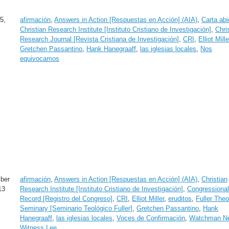
5,
afirmación
,
Answers in Action [Respuestas en Acción] (AIA)
,
Carta abi
Christian Research Institute [Instituto Cristiano de Investigación]
,
Chri
Research Journal [Revista Cristiana de Investigación]
,
CRI
,
Elliot Mille
Gretchen Passantino
,
Hank Hanegraaff
,
las iglesias locales
,
Nos
equivocamos
ber
afirmación
,
Answers in Action [Respuestas en Acción] (AIA)
,
Christian
13
Research Institute [Instituto Cristiano de Investigación]
,
Congressiona
Record [Registro del Congreso]
,
CRI
,
Elliot Miller
,
eruditos
,
Fuller Theo
Seminary [Seminario Teológico Fuller]
,
Gretchen Passantino
,
Hank
Hanegraaff
,
las iglesias locales
,
Voces de Confirmación
,
Watchman N
Witness Lee