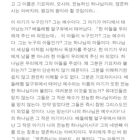
고 그 이름은 기묘자라, 모사라, 전능하신 하나님이라, 영존하
시는 아버지라, 평강의 왕이라 할 것임이라』.
이 아기가 누구인가? 그는 예수이다. 그 아기가 어디에서 태
어났는가? 베들레헴 말구유에서 태어났다. 『한 아들을 우리
에게 주신 바 되었는데』. 이 아들이 누구인가? 그는 예수이
다. 그는 누구의 아들인가? 그는 하나님의 아들이다. 하나님
이 세상을 이처럼 사랑하사 독생자를 주셨다. 한 아기가 우리
에게 났을 뿐 아니라 한 아들이 우리에게 주신 바 되었다. 하
나님은 우리에게 그의 아들을 주셨다. 왜 그분은 기묘자라 불
리는가? 그분이 단순하지 않기 때문이다. 그분을 이해하기란
쉽지 않고 완전히 이해할 수도 없다. 그분은 기묘자이시다. 베
들레헴 말구유에서 태어난 예수라는 이름의 아기가 또한 전능
한 하나님이라 불린다. 여러분은 이것을 믿는가? 유대인들은
믿지 않는다. 그들은 그 작은 예수가 전능한 하나님이라는 것
을 믿지 않는다. 만약 믿었다면 그들은 즉시 참된 그리스도인
이 되었을 것이다. 나는 믿는다! 나의 하나님은 예수시다! 나
의 하나님은 그 작은 아기이시다. 베들레헴 말구유에서 태어
난 그 작은 아기가 나의 전능한 하나님이시다! 그의 네번째 이
름 또는 칭호는 영존하시는 아버지이다. 우리에게 주신 바 된
그 아들이 「영존하시는 아버지」라 불린다. 그는 아들인가,