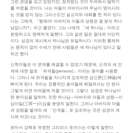
그런 관념을 갖고 있었지만, 정죄받는 것이 두려워서 말하기
를 꺼렸을 것이다. 나는 아들이 아버지시며 주님이 영이시라
는 것을 믿지 않는 그리스도인 설교자와 대화를 한 적이 있다.
나는 그에게, 『형제여! 아버지와 아들과 성령은 몇 분의 하나
님입니까?』라고 물었다. 그는 나에게 「세 하나님」이라고
분명하고도 명백하게 말했다. 그와 같은 말은 절대로 이단적
이다. 성경의 계시에서 하나님은 유일하시다. 이러한 통제하
는 원칙이 없이 수세기 전에 사람들은 세 하나님이 있다고 말
하곤 했다.
신학자들은 이 문제를 해결할 수 없었기 때문에, 신격의 세 인
격에 대한 말로 「위격들(persons)」이라는 용어를 사용했
다. 그러나 세 위격들을 지나치게 강조하면 삼신론(三神論)에
빠지게 된다. 우리는 전통적인 용어들에 휘말려서는 안 된다.
그렇게 되면 어려움에 처할 것이다. 그렇다. 성경은 하나님이
한 분이심을 말하며, 또한 하나님―아버지와 아들과 성령―이
삼이일(三而一)이심을 분명히 말한다. 그러나 아버지와 아들
과 성령을 별개의 세 「인격들」로 강조하는 것은 성경의 계
시에 어긋나는 것이다.
로마서 강해로 유명한 그리피스 토마스는 이렇게 말한다.