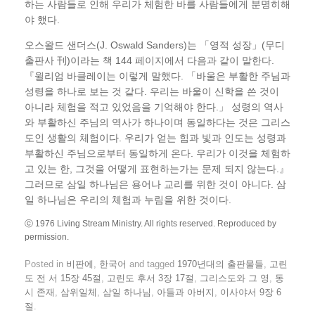
하는 사람들로 인해 우리가 체험한 바를 사람들에게 분명히해
야 했다.
오스왈드 샌더스(J. Oswald Sanders)는 「영적 성장」(무디
출판사 刊)이라는 책 144 페이지에서 다음과 같이 말한다.
『윌리엄 바클레이는 이렇게 말했다. 「바울은 부활한 주님과
성령을 하나로 보는 것 같다. 우리는 바울이 신학을 쓴 것이
아니라 체험을 적고 있었음을 기억해야 한다.」 성령의 역사
와 부활하신 주님의 역사가 하나이며 동일하다는 것은 그리스
도인 생활의 체험이다. 우리가 얻는 힘과 빛과 인도는 성령과
부활하신 주님으로부터 동일하게 온다. 우리가 이것을 체험하
고 있는 한, 그것을 어떻게 표현하는가는 문제 되지 않는다.』
그러므로 삼일 하나님은 용어나 교리를 위한 것이 아니다. 삼
일 하나님은 우리의 체험과 누림을 위한 것이다.
ⓒ 1976 Living Stream Ministry. All rights reserved. Reproduced by
permission.
Posted in
비판에
,
한국어
and tagged
1970년대의 출판물들
,
고린
도 전 서 15장 45절
,
고린도 후서 3장 17절
,
그리스도와 그 영
,
동
시 존재
,
삼위일체
,
삼일 하나님
,
아들과 아버지
,
이사야서 9장 6
절
.