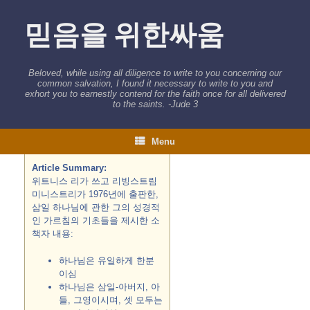
Skip
to
믿음을 위한싸움
content
Beloved, while using all diligence to write to you concerning our
common salvation, I found it necessary to write to you and
exhort you to earnestly contend for the faith once for all delivered
to the saints. -Jude 3
Menu
Article Summary:
위트니스 리가 쓰고 리빙스트림
미니스트리가 1976년에 출판한,
삼일 하나님에 관한 그의 성경적
인 가르침의 기초들을 제시한 소
책자 내용:
하나님은 유일하게 한분
이심
하나님은 삼일-아버지, 아
들, 그영이시며, 셋 모두는