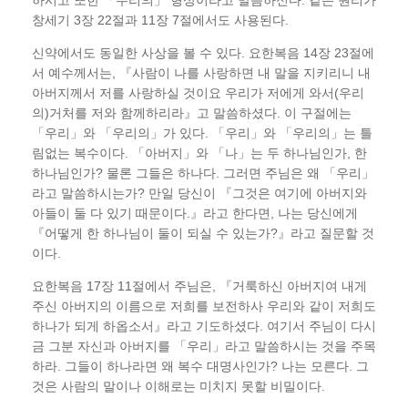
하시고 또한 「우리의」 형상이라고 말씀하신다. 같은 원리가
창세기 3장 22절과 11장 7절에서도 사용된다.
신약에서도 동일한 사상을 볼 수 있다. 요한복음 14장 23절에
서 예수께서는, 『사람이 나를 사랑하면 내 말을 지키리니 내
아버지께서 저를 사랑하실 것이요 우리가 저에게 와서(우리
의)거처를 저와 함께하리라』고 말씀하셨다. 이 구절에는
「우리」와 「우리의」가 있다. 「우리」와 「우리의」는 틀
림없는 복수이다. 「아버지」와 「나」는 두 하나님인가, 한
하나님인가? 물론 그들은 하나다. 그러면 주님은 왜 「우리」
라고 말씀하시는가? 만일 당신이 『그것은 여기에 아버지와
아들이 둘 다 있기 때문이다.』라고 한다면, 나는 당신에게
『어떻게 한 하나님이 둘이 되실 수 있는가?』라고 질문할 것
이다.
요한복음 17장 11절에서 주님은, 『거룩하신 아버지여 내게
주신 아버지의 이름으로 저희를 보전하사 우리와 같이 저희도
하나가 되게 하옵소서』라고 기도하셨다. 여기서 주님이 다시
금 그분 자신과 아버지를 「우리」라고 말씀하시는 것을 주목
하라. 그들이 하나라면 왜 복수 대명사인가? 나는 모른다. 그
것은 사람의 말이나 이해로는 미치지 못할 비밀이다.