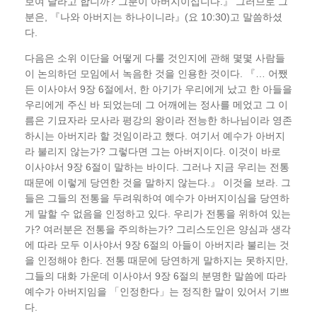
보여 달라고 합니까? 그분이 아버지이십니다.』 그러므로 그
분은, 『나와 아버지는 하나이니라』(요 10:30)고 말씀하셨
다.
다음은 소위 이단을 어떻게 다룰 것인지에 관해 몇몇 사람들
이 논의하던 모임에서 녹음한 것을 인용한 것이다. 『… 어쨌
든 이사야서 9장 6절에서, 한 아기가 우리에게 났고 한 아들을
우리에게 주신 바 되었는데 그 어깨에는 정사를 메었고 그 이
름은 기묘자라 모사라 평강의 왕이라 전능한 하나님이라 영존
하시는 아버지라 할 것임이라고 했다. 여기서 예수가 아버지
라 불리지 않는가? 그렇다면 그는 아버지이다. 이것이 바로
이사야서 9장 6절이 말하는 바이다. 그러나 지금 우리는 전통
때문에 이렇게 당연한 것을 말하지 않는다.』 이것을 보라. 그
들은 그들의 전통을 두려워하여 예수가 아버지이심을 당연하
게 말할 수 없음을 인정하고 있다. 우리가 전통을 위하여 있는
가? 여러분은 전통을 주의하는가? 그리스도인은 양심과 생각
에 따라 모두 이사야서 9장 6절의 아들이 아버지라 불리는 것
을 인정해야 한다. 전통 때문에 당연하게 말하지는 못하지만,
그들의 대화 가운데 이사야서 9장 6절의 분명한 말씀에 따라
예수가 아버지임을 「인정한다」는 정직한 말이 있어서 기쁘
다.