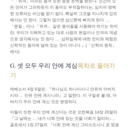
『「위격」이라는 용어 또한 종종 논박을 받는다. 인간의 모
든 언어가 그러하듯이 이 용어도 부적절하다는, 심지어 명백
한 오류라는 비난을 받기 쉽다. 확실히 그것을 지나치게 강조
해서는 안 된다. 그렇지 않으면 삼신론에 빠지게 된다 ….
「본질」이나 「위격」 같은 용어들을 사용해야 하기는 하지
만, 우리가 이해하고 있는 대로 사람의 본질이나 인격의 개념
으로 생각해서는 안 된다 …. 삼위일체에 대한 진리와 체험은
신학적인 용어에 달려 있는 것이 아니다.』(「신학의 원칙」
에서)
G. 셋 모두 우리 안에 계심
목차로 돌아가
기
에베소서 4장 6절은, 『하나님도 하나이시니 만유의 아버지
시라 … 만유 안에 계시니라』고 말한다. 이 구절로 볼 때, 아
버지가 우리 안에 계신 것은 분명하다.
아들이 또한 우리 안에 계신다는 것은 요한복음 14장 20절의
『그 날에는 … 내가 너희 안에 있는 것을 너희가 알리라』,
골로새서 1장 27절의 『너희 안에 계신 그리스도시니 곧 영광