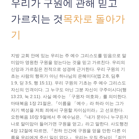
우리가 구원에 관해 믿고
가르치는 것
목차로 돌아가
기
지방 교회 안에 있는 우리는 주 예수 그리스도를 믿음으로 말
미암아 영원한 구원을 얻는다는 것을 믿고 가르친다. 우리의
신앙과 가르침은 전적으로 성경에 근거한다. 우리 구원의 기
초는 사람의 행위가 아닌 하나님의 은혜이다(엡 2:8, 딤후
1:9, 딛 3:5, 행 15:11). 우리 구원의 기초는 주 예수 그리스도
자신의 인격이다. 그 누구도 아닌 그분 자신이 구주이시다(행
13:23, 눅 2:11). 사실 예수는 「구원자 여호와」를 의미한다.
마태복음 1장 21절은, 『이름을 「예수」라 하라 이는 그가
자기 백성을 저희 죄에서 구원할 자이심이라』고 선포한다.
요한복음 10장 9절에서 주 예수님은, 『내가 문이니 누구든지
나로 말미암아 들어가면 구원을 얻고』라고 말한다. 사도행전
4장 12절에 따르면, 『천하 인간에 구원을 얻을 만한 다른 이
름을 우리에게 주신 일이 없다.』 우리는 오직 주님이 『죄인