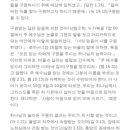
들을 구원하시기 위해 세상에 임하셨고』(딤전 1:15), 『잃어
버린 자를 찾아 구원하고자 하시기 때문에』(눅 19:10)구원받
을 수 있다.
구원받는 길은 믿음에 의한 것이다(엡 2:8). 누가복음 7장 50
절에서 주 예수님은 눈물로 그분의 발을 씻고 머리카락으로
닦는 여인에게 이렇게 말씀하셨다. 『너의 믿음이 너를 구원
하였다.』 로마서 1장 16절에 있는 바울의 말에 의하면, 복음
은 『모든 믿는 자에게 구원을 주시는 하나님의 능력이다.』
이러한 이유로, 바울과 실라는 빌립보 간수에게, 『주 예수를
믿으라 그리하면 너와(네 집이)구원을 얻으리라』(행 16:31)
고 말했다. 주 예수님을 믿는 것에는 그분의 이름을 부르는 것
(행 2:21, 롬 10:13)과 자백하는 것이 수반되어야 한다. 더 나
아가 로마서 10장 9절과 10절에 따르면, 우리는 하나님께서
그리스도를 죽은 자 가운데서 살리신 것을 마음으로 믿어야
한다. 왜냐하면 「사람이 마음으로 믿어 의에 이르기」 때문
이다.
하나님의 놀라운 구원의 결과는 우리가 죄 사함 받는 것이고
(마 1:21), 율법의 저주에서 속량받는 것이며(갈 3:13), 장래의
노하심에서 건짐 받는 것이고(살전 1:10), 흑암의 권세에서 하