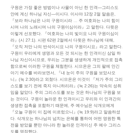
구원은 가장 좋은 방법이나 사물이 아닌 한 인격―그리스도
안에 계신 하나님 자신―이시다. 이사야 12장 2절 말씀은,
『보라 하나님은 나의 구원이시라 … 주 여호와는 나의 힘이
시며 나의 노래시며 나의 구원이심이라』고 말한다. 다윗은
이렇게 선포했다. 『여호와는 나의 빛이요 나의 구원이심이
라』(시 27:1). 시편 62편 2절에서 다윗은 하나님에 대해,
『오직 저만 나의 반석이시요 나의 구원이시요』라고 말한다.
구원이 우리에게 생명과 모든 것 되시는 한 인격이신 삼일 하
나님 자신이시므로, 우리는 그분을 생생하게 개인적으로 접촉
함으로써 이러한 구원을 체험한다. 시므온은 그의 팔에 안긴
아기 예수를 바라보면서, 『내 눈이 주의 구원을 보았사오
니』(눅 2:30)라고 외쳤다. 시므온은 이것이 『저가 주의 그리
스도를 보기 전에 죽지 아니하리라』(눅 2:26)는 약속의 성취
임을 알았다. 주의 그리스도를 보는 것은 하나님의 구원을 보
는 것이다. 구원이 놀라운 한 인격이시고 우리와 이 인격간의
생생한 접촉을 포함하기 때문에, 주 예수님은 삭개오에게
『오늘 구원이 이 집에 이르렀으니』(눅 19:9)라고 말씀하셨
다. 삭개오는 하나님의 넘치는 은혜를 통하여 어떤 영원한 특
전을 받았을 뿐만 아니라 한 놀라운 인격이신 주 예수 그리스
도를 영접했다.