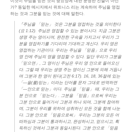
이것이 주님을 믿는 것의 중요성에 대한 분명한 진술이 아닌
가? 동일한 메시지에서 위트니스 리는 계속하여 주님을 영접
하는 것과 그분을 믿는 것에 대해 말한다.
『주님을 「믿는」 것은 그분을 영접하는 것을 의미한다
(요 1:12). 주님은 영접할 수 있는 분이시다. 지금 그분은
생명 주는 영이시며, 완전한 구속을 가지고서 우리가 그
분을 영접하기를 기다리며 기대하고 계신다. 우리 영은
영접하는 기관이다. 우리는 주님을 「믿음」으로 우리
영 안에 주님의 영을 영접할 수 있다. 일단 우리가 그분을
「믿으면」, 그 영이신 주님은 우리 영 안으로 들어오신
다. 그럴 때 우리는 생명 주는 영이신 그분에 의해 거듭나
며 그분과 한 영이 된다(고전 6:17). 16, 18, 36절에 있는
「―을(를)믿는」이라는 단어를 문자 그대로 번역하면
「―안으로 믿는」이다. 주님을 「믿을」 때, 우리는 그
분 안으로 「믿는다」. 그분을 「믿음」으로써 우리는
그분 안으로 들어가서 그분과 하나 되며, 그분께 참여하
며, 그분이 우리를 위하여 성취하신 모든 것을 함께 나눈
다. 그분 안으로 「믿음으로써」 우리는 그분의 모든 어
떠하심과 그분이 통과하시고, 완성하시고, 얻으시고, 획
득하신 것에서 그분과 동일시된다. 그분 안으로 「믿음