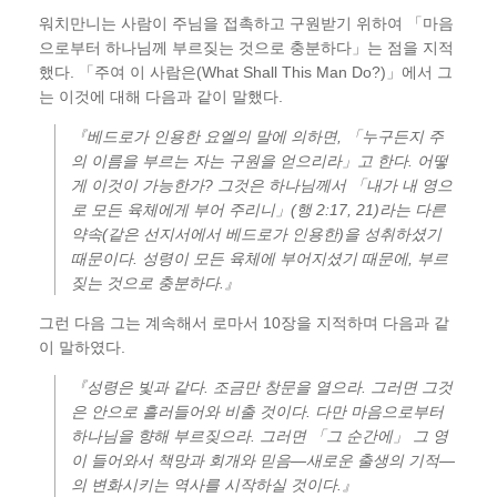
워치만니는 사람이 주님을 접촉하고 구원받기 위하여 「마음
으로부터 하나님께 부르짖는 것으로 충분하다」는 점을 지적
했다. 「주여 이 사람은(What Shall This Man Do?)」에서 그
는 이것에 대해 다음과 같이 말했다.
『베드로가 인용한 요엘의 말에 의하면, 「누구든지 주
의 이름을 부르는 자는 구원을 얻으리라」고 한다. 어떻
게 이것이 가능한가? 그것은 하나님께서 「내가 내 영으
로 모든 육체에게 부어 주리니」(행 2:17, 21)라는 다른
약속(같은 선지서에서 베드로가 인용한)을 성취하셨기
때문이다. 성령이 모든 육체에 부어지셨기 때문에, 부르
짖는 것으로 충분하다.』
그런 다음 그는 계속해서 로마서 10장을 지적하며 다음과 같
이 말하였다.
『성령은 빛과 같다. 조금만 창문을 열으라. 그러면 그것
은 안으로 흘러들어와 비출 것이다. 다만 마음으로부터
하나님을 향해 부르짖으라. 그러면 「그 순간에」 그 영
이 들어와서 책망과 회개와 믿음―새로운 출생의 기적―
의 변화시키는 역사를 시작하실 것이다.』