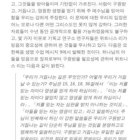
고, 그것들을 받아들이며 기탄없이 가르친다. 사람이 구원받
고, 거듭나고, 영원한 생명을 얻기 위해 주 예수님을 믿어야
함을 우리는 강하게 주장한다. 이 문제에 대한 우리의 입장은
어느 모로나 다른 어떤 그리스도인 못지 않게 강하다. 그러한
자료들이 수년 동안 공개적으로 활용 가능하였음에도 불구하
고, 몇 가지 이유로 기독교 연구소 연구자들은 위트니스 리가
믿음의 중요성에 관하여 쓴 것들을 무시하고 있다. 다음은 요
한복음 생명 수업 메시지 9에서 발췌한 것이다. 하나님의 아
들을 믿음으로 정죄로부터 구원받을 필요성에 관하여 위트니
스 리는 다음과 같이 밝힌다.
『우리가 거듭나는 길은 무엇인가? 어떻게 우리가 거듭
날 수 있는가? 주님은 15, 16, 18, 36절에서 「이는 저를
믿는 자마다 영생을 얻게 하려 하심이라」, 「이는 저를
믿는 자마다 멸망치 않고 영생을 얻게 하려 하심이니
라」, 「저를 믿는 자는 심판을 받지 아니하는 것이요」,
「아들을 믿는 자는 영생이 있고」라고 말씀하신다. 주
님이 반복해서 하신 이 강한 말씀들은 우리가 구원받고
거듭나는 길이 단순히 주님을 믿는 것임을 분명하고도
명쾌하게 말씀하신다. 구원받고 거듭나는 유일한 길은
믿음이다. 이것은 절대로 믿음의 문제이다. 우리가 얼마