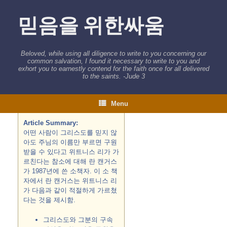
Skip
to
믿음을 위한싸움
content
Beloved, while using all diligence to write to you concerning our
common salvation, I found it necessary to write to you and
exhort you to earnestly contend for the faith once for all delivered
to the saints. -Jude 3
Menu
Article Summary:
어떤 사람이 그리스도를 믿지 않
아도 주님의 이름만 부르면 구원
받을 수 있다고 위트니스 리가 가
르친다는 참소에 대해 란 캔거스
가 1987년에 쓴 소책자. 이 소 책
자에서 란 캔거스는 위트니스 리
가 다음과 같이 적절하게 가르쳤
다는 것을 제시함.
그리스도와 그분의 구속